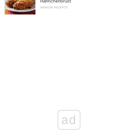
Hähnchenbrust
GEMÜSE REZEPTE
ad