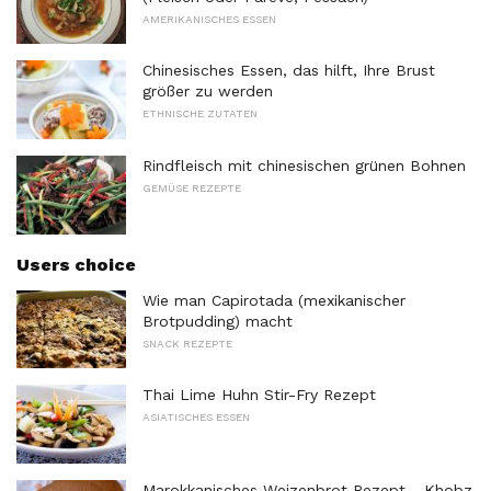
AMERIKANISCHES ESSEN
Chinesisches Essen, das hilft, Ihre Brust
größer zu werden
ETHNISCHE ZUTATEN
Rindfleisch mit chinesischen grünen Bohnen
GEMÜSE REZEPTE
Users choice
Wie man Capirotada (mexikanischer
Brotpudding) macht
SNACK REZEPTE
Thai Lime Huhn Stir-Fry Rezept
ASIATISCHES ESSEN
Marokkanisches Weizenbrot Rezept - Khobz