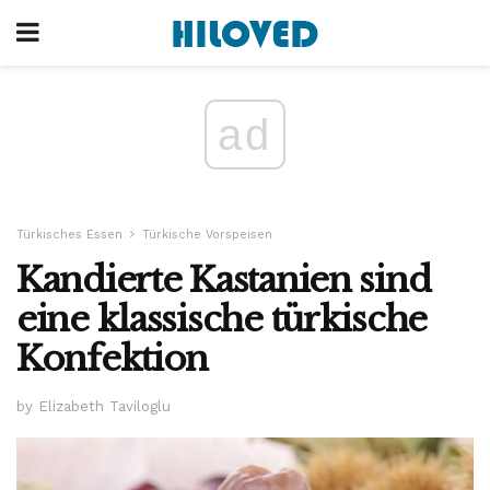
ad
Türkisches Essen
Türkische Vorspeisen
Kandierte Kastanien sind
eine klassische türkische
Konfektion
by Elizabeth Taviloglu