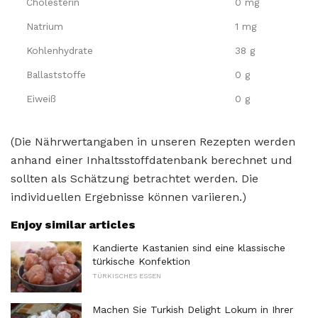
Cholesterin
0 mg
Natrium
1 mg
Kohlenhydrate
38 g
Ballaststoffe
0 g
Eiweiß
0 g
(Die Nährwertangaben in unseren Rezepten werden
anhand einer Inhaltsstoffdatenbank berechnet und
sollten als Schätzung betrachtet werden. Die
individuellen Ergebnisse können variieren.)
Enjoy similar articles
Kandierte Kastanien sind eine klassische
türkische Konfektion
TÜRKISCHES ESSEN
Machen Sie Turkish Delight Lokum in Ihrer