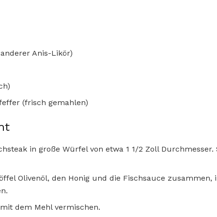
 anderer Anis-Likör)
ch)
feffer (frisch gemahlen)
ht
chsteak in große Würfel von etwa 1 1/2 Zoll Durchmesser.
löffel Olivenöl, den Honig und die Fischsauce zusammen, i
n.
 mit dem Mehl vermischen.