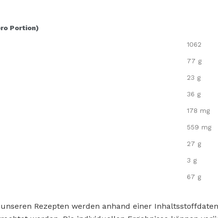
pro Portion)
1062
77 g
23 g
36 g
178 mg
559 mg
27 g
3 g
67 g
 unseren Rezepten werden anhand einer Inhaltsstoffdat