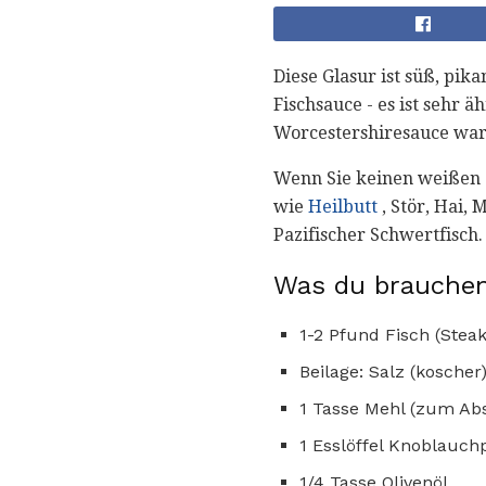
Diese Glasur ist süß, pi
Fischsauce - es ist sehr 
Worcestershiresauce war
Wenn Sie keinen weißen 
wie
Heilbutt
, Stör, Hai,
Pazifischer Schwertfisch.
Was du brauchen
1-2 Pfund Fisch (Steak
Beilage: Salz (koscher
1 Tasse Mehl (zum Ab
1 Esslöffel Knoblauch
1/4 Tasse Olivenöl