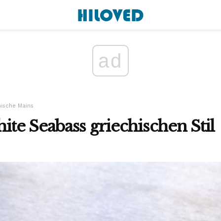
ad
hische Mains
e Seabass griechischen Stil