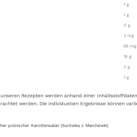
1 g
1 g
0 g
3 mg
68 mg
18 g
2 g
1 g
 unseren Rezepten werden anhand einer Inhaltsstoffdat
rachtet werden. Die individuellen Ergebnisse können varii
oher polnischer Karottensalat (Surówka z Marchewki)