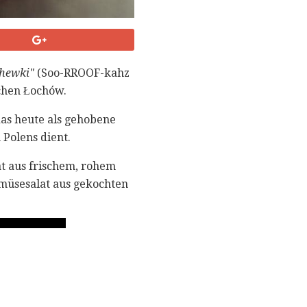
hewki"
(Soo-RROOF-kahz
chen Łochów.
as heute als gehobene
Polens dient.
at aus frischem, rohem
emüsesalat aus gekochten