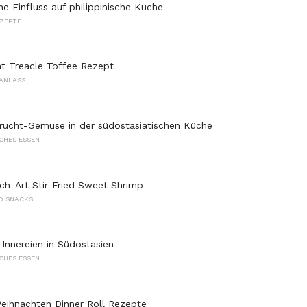
he Einfluss auf philippinische Küche
ZEPTE
ht Treacle Toffee Rezept
ANLASS
rucht-Gemüse in der südostasiatischen Küche
CHES ESSEN
ch-Art Stir-Fried Sweet Shrimp
D SNACKS
Innereien in Südostasien
CHES ESSEN
eihnachten Dinner Roll Rezepte