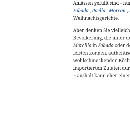
Anlässen gefüllt sind - n
Fabada
,
Paella
,
Morcon
,
Weihnachtsgerichte.
Aber denken Sie vielleich
Bevölkerung, die unter d
Morcilla
in
Fabada
oder de
leisten können, authenti
wohlschmeckenden Köche A
importierten Zutaten dur
Haushalt kann eher einen