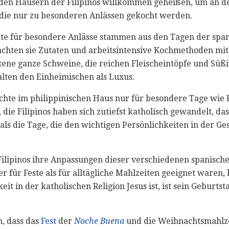
 den Häusern der Filipinos willkommen geheißen, um an d
 die nur zu besonderen Anlässen gekocht werden.
hte für besondere Anlässe stammen aus den Tagen der spani
chten sie Zutaten und arbeitsintensive Kochmethoden mit,
ne ganze Schweine, die reichen Fleischeintöpfe und Süßig
galten den Einheimischen als Luxus.
ichte im philippinischen Haus nur für besondere Tage wie
 die Filipinos haben sich zutiefst katholisch gewandelt, da
 als die Tage, die den wichtigen Persönlichkeiten in der Ge
Filipinos ihre Anpassungen dieser verschiedenen spanisch
her für Feste als für alltägliche Mahlzeiten geeignet waren,
eit in der katholischen Religion Jesus ist, ist sein Geburts
h, dass das
Fest
der
Noche Buena
und die Weihnachtsmahlze