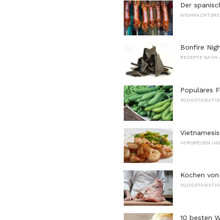
Der spanisc
WEIHNACHTSRE
Bonfire Nig
REZEPTE NACH 
Populäres F
SÜDOSTASIATIS
Vietnamesis
VORSPEISEN UN
Kochen von 
SÜDOSTASIATIS
10 besten W