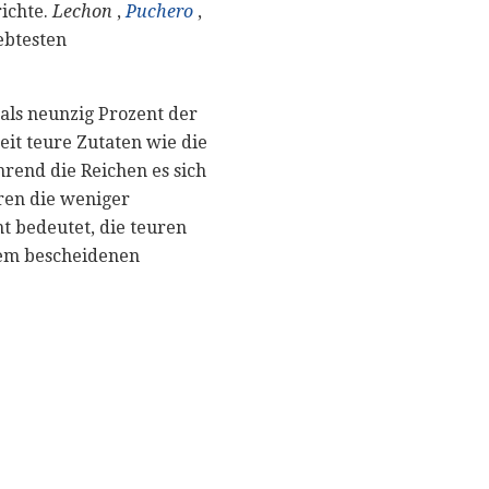
richte.
Lechon
,
Puchero
,
ebtesten
 als neunzig Prozent der
it teure Zutaten wie die
rend die Reichen es sich
eren die weniger
t bedeutet, die teuren
em bescheidenen