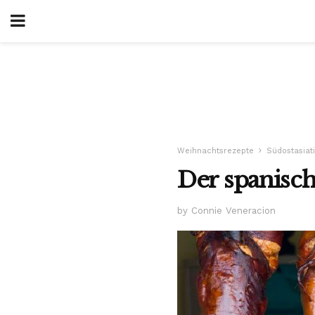
Weihnachtsrezepte
Südostasiat
Der spanisch
by Connie Veneracion