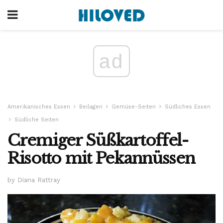
ad
Amerikanisches Essen
Beilagen
Gemüse-Seiten
Südliches Essen
Südliche Seiten
Cremiger Süßkartoffel-
Risotto mit Pekannüssen
by Diana Rattray