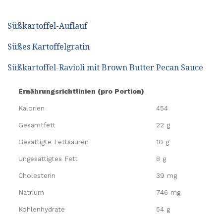
Süßkartoffel-Auflauf
Süßes Kartoffelgratin
Süßkartoffel-Ravioli mit Brown Butter Pecan Sauce
Ernährungsrichtlinien (pro Portion)
Kalorien
454
Gesamtfett
22 g
Gesättigte Fettsäuren
10 g
Ungesättigtes Fett
8 g
Cholesterin
39 mg
Natrium
746 mg
Kohlenhydrate
54 g