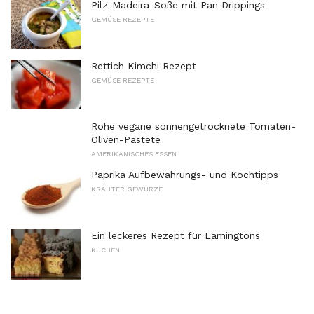
Pilz-Madeira-Soße mit Pan Drippings
GEMÜSE REZEPTE
Rettich Kimchi Rezept
GEMÜSE REZEPTE
Rohe vegane sonnengetrocknete Tomaten-
Oliven-Pastete
AMERIKANISCHES ESSEN
Paprika Aufbewahrungs- und Kochtipps
KRÄUTER GEWÜRZE
Ein leckeres Rezept für Lamingtons
KUCHEN