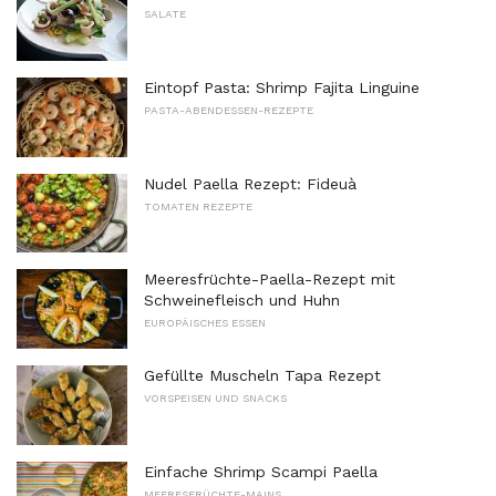
SALATE
Eintopf Pasta: Shrimp Fajita Linguine
PASTA-ABENDESSEN-REZEPTE
Nudel Paella Rezept: Fideuà
TOMATEN REZEPTE
Meeresfrüchte-Paella-Rezept mit
Schweinefleisch und Huhn
EUROPÄISCHES ESSEN
Gefüllte Muscheln Tapa Rezept
VORSPEISEN UND SNACKS
Einfache Shrimp Scampi Paella
MEERESFRÜCHTE-MAINS