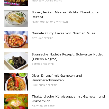
MEERESFRÜCHTE-MAINS
Super, lecker, Meeresfrüchte Pfannkuchen
Rezept
PFANNKUCHEN UND WAFFELN
Garnele Curry Laksa von Norman Musa
ZITRUS-REZEPTE
Spanische Nudeln Rezept: Schwarze Nudeln
(Fideos Negros)
GEMÜSE REZEPTE
Okra-Eintopf mit Garnelen und
Hummerschwänzen
HÜHNCHEN REZEPTE
Thailändische Kürbissuppe mit Garnelen und
Kokosmilch
ASIATISCHES ESSEN