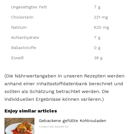
Ungesättigtes Fett
7 g
Cholesterin
221 mg
Natrium
620 mg
Kohlenhydrate
7 g
Ballaststoffe
0 g
Eiweiß
38 g
(Die Nährwertangaben in unseren Rezepten werden
anhand einer Inhaltsstoffdatenbank berechnet und
sollten als Schätzung betrachtet werden. Die
individuellen Ergebnisse können variieren.)
Enjoy similar articles
Gebackene gefüllte Kohlrouladen
TOMATEN REZEPTE