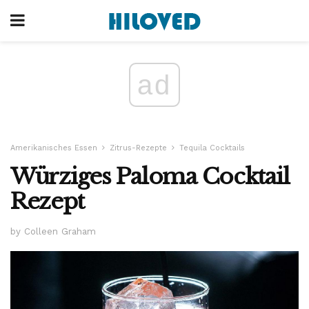
ad
Amerikanisches Essen
Zitrus-Rezepte
Tequila Cocktails
Würziges Paloma Cocktail
Rezept
by Colleen Graham