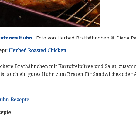
ratenes Huhn
. Foto von Herbed Brathähnchen © Diana Ra
ept:
Herbed Roasted Chicken
leckere Brathähnchen mit Kartoffelpüree und Salat, zusa
 ist auch ein gutes Huhn zum Braten für Sandwiches oder A
Huhn-Rezepte
zepte