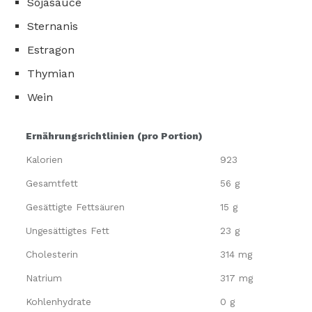
Sojasauce
Sternanis
Estragon
Thymian
Wein
Ernährungsrichtlinien (pro Portion)
Kalorien
923
Gesamtfett
56 g
Gesättigte Fettsäuren
15 g
Ungesättigtes Fett
23 g
Cholesterin
314 mg
Natrium
317 mg
Kohlenhydrate
0 g