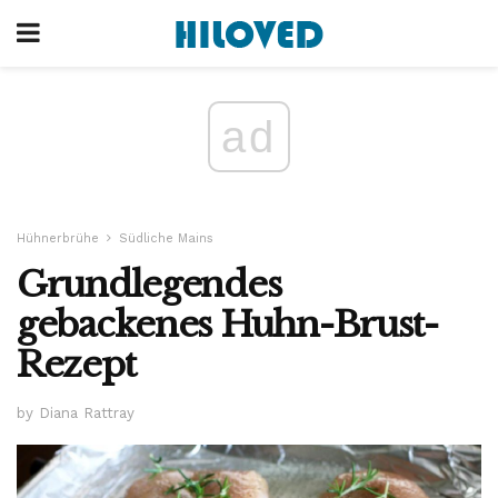
ad
Hühnerbrühe
Südliche Mains
Grundlegendes
gebackenes Huhn-Brust-
Rezept
by Diana Rattray