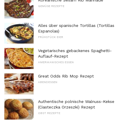
Koreanische Sesam Rib Marinade
GEMÜSE REZEPTE
Alles über spanische Tortillas (Tortillas
Espanolas)
FRÜHSTÜCK EIER
Vegetarisches gebackenes Spaghetti-
Auflauf-Rezept
AMERIKANISCHES ESSEN
Great Odds Rib Mop Rezept
ABENDESSEN
Authentische polnische Walnuss-Kekse
(Ciasteczka Orzeszki) Rezept
OBST REZEPTE