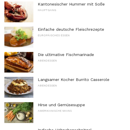
Kantonesischer Hummer mit Soße
HAUPTGANG
Einfache deutsche Fleischrezepte
EUROPÄISCHES ESSEN
Die ultimative Fischmarinade
ABENDESSEN
Langsamer Kocher Burrito Casserole
ABENDESSEN
Hirse und Gemüsesuppe
AMERIKANISCHE MAINS
Indische Hähnchenschnitzel