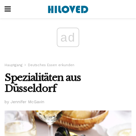
ad
Hauptgang
Deutsches Essen erkunden
Spezialitäten aus
Düsseldorf
by Jennifer McGavin