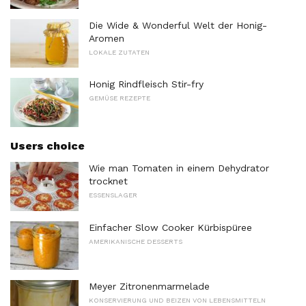
Die Wide & Wonderful Welt der Honig-
Aromen
LOKALE ZUTATEN
Honig Rindfleisch Stir-fry
GEMÜSE REZEPTE
Users choice
Wie man Tomaten in einem Dehydrator
trocknet
ESSENSLAGER
Einfacher Slow Cooker Kürbispüree
AMERIKANISCHE DESSERTS
Meyer Zitronenmarmelade
KONSERVIERUNG UND BEIZEN VON LEBENSMITTELN