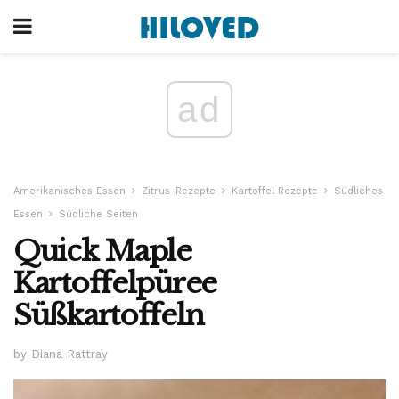
ad
Amerikanisches Essen
Zitrus-Rezepte
Kartoffel Rezepte
Südliches
Essen
Südliche Seiten
Quick Maple
Kartoffelpüree
Süßkartoffeln
by Diana Rattray