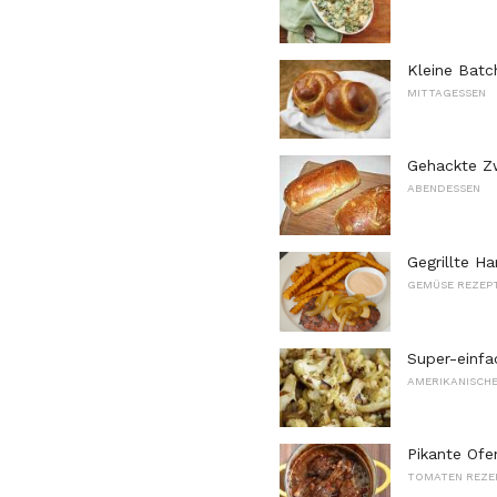
Kleine Batc
MITTAGESSEN
Gehackte Z
ABENDESSEN
Gegrillte H
GEMÜSE REZEP
Super-einfa
AMERIKANISCHE
Pikante Of
TOMATEN REZE