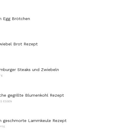
h Egg Brötchen
wiebel Brot Rezept
amburger Steaks und Zwiebeln
TE
che gegrillte Blumenkohl Rezept
S ESSEN
en geschmorte Lammkeule Rezept
PTE