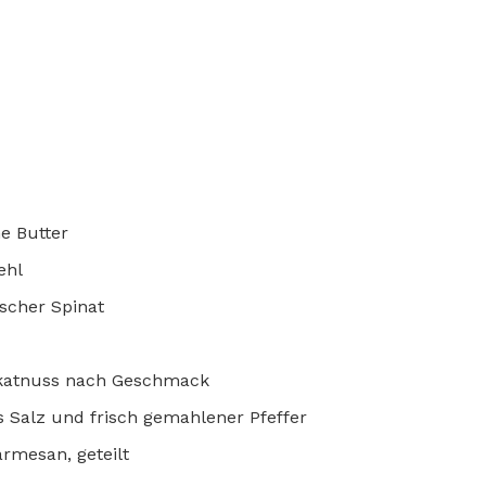
ne Butter
ehl
ischer Spinat
skatnuss nach Geschmack
 Salz und frisch gemahlener Pfeffer
rmesan, geteilt