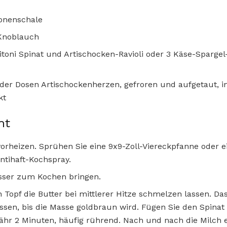
tronenschale
 Knoblauch
toni Spinat und Artischocken-Ravioli oder 3 Käse-Spargel-
oder Dosen Artischockenherzen, gefroren und aufgetaut, 
kt
ht
orheizen. Sprühen Sie eine 9x9-Zoll-Viereckpfanne oder ei
ntihaft-Kochspray.
sser zum Kochen bringen.
n Topf die Butter bei mittlerer Hitze schmelzen lassen. D
ssen, bis die Masse goldbraun wird. Fügen Sie den Spinat
ähr 2 Minuten, häufig rührend. Nach und nach die Milch 