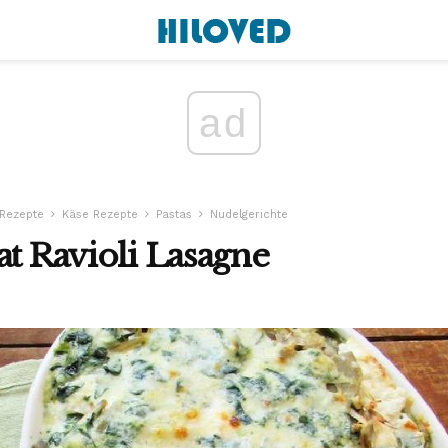
ad
Rezepte
Käse Rezepte
Pastas
Nudelgerichte
at Ravioli Lasagne