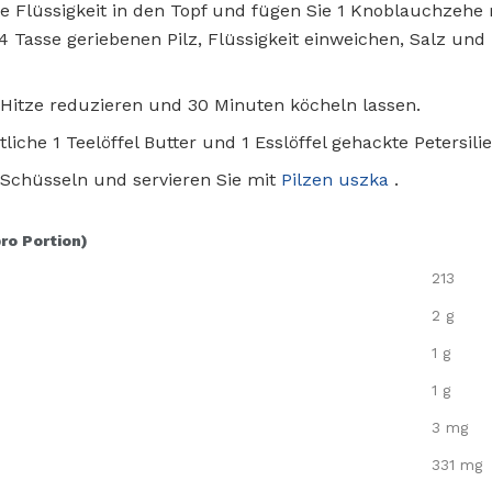
te Flüssigkeit in den Topf und fügen Sie 1 Knoblauchzehe 
4 Tasse geriebenen Pilz, Flüssigkeit einweichen, Salz un
Hitze reduzieren und 30 Minuten köcheln lassen.
liche 1 Teelöffel Butter und 1 Esslöffel gehackte Petersili
 Schüsseln und servieren Sie mit
Pilzen uszka
.
pro Portion)
213
2 g
1 g
1 g
3 mg
331 mg