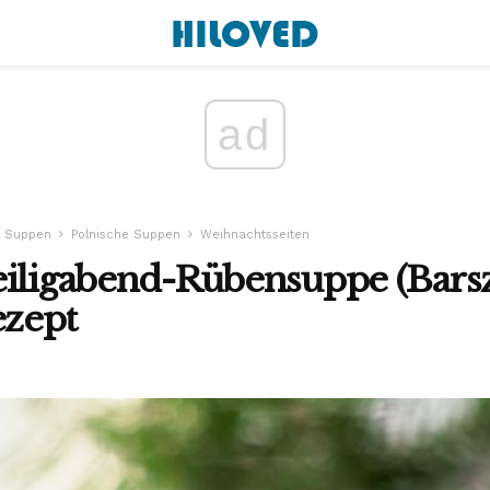
ad
Suppen
Polnische Suppen
Weihnachtsseiten
eiligabend-Rübensuppe (Bars
ezept