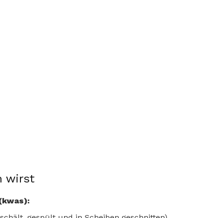
 wirst
 (kwas):
schält, gespült und in Scheiben geschnitten)