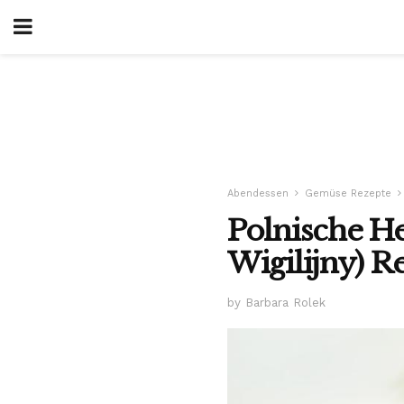
Abendessen
Gemüse Rezepte
Polnische H
Wigilijny) R
by Barbara Rolek