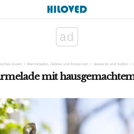
ad
isches Essen
Marmeladen, Gelees und Konserven
Gewürze und Soßen
rmelade mit hausgemachtem