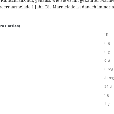
m Kühlschrank auf, genauso wie Sie es mit gekaufter Marm
lbeermarmelade 1 Jahr. Die Marmelade ist danach immer no
pro Portion)
111
0 g
0 g
0 g
0 mg
31 mg
24 g
1 g
4 g