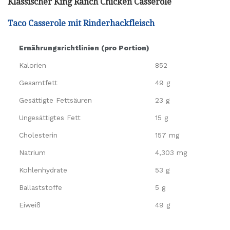
Klassischer King Ranch Chicken Casserole
Taco Casserole mit Rinderhackfleisch
Ernährungsrichtlinien (pro Portion)
Kalorien
852
Gesamtfett
49 g
Gesättigte Fettsäuren
23 g
Ungesättigtes Fett
15 g
Cholesterin
157 mg
Natrium
4,303 mg
Kohlenhydrate
53 g
Ballaststoffe
5 g
Eiweiß
49 g