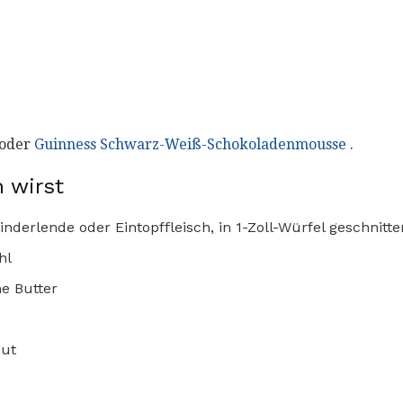
oder
Guinness Schwarz-Weiß-Schokoladenmousse
.
 wirst
nderlende oder Eintopffleisch, in 1-Zoll-Würfel geschnitte
hl
ne Butter
out