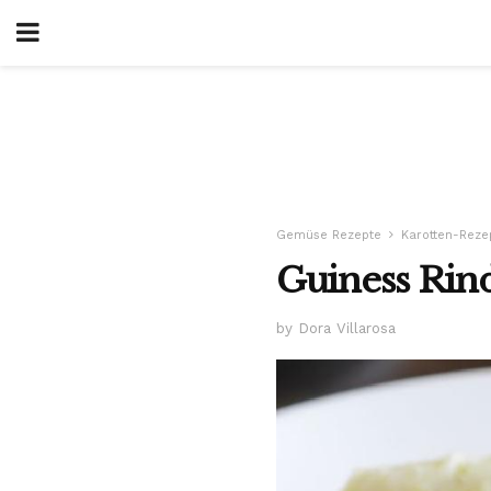
Gemüse Rezepte
Karotten-Reze
Guiness Rin
by Dora Villarosa