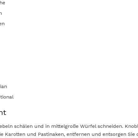
he
n
en
ian
ptional
ht
ebeln schälen und in mittelgroße Würfel schneiden. Knob
ie Karotten und Pastinaken, entfernen und entsorgen Sie 