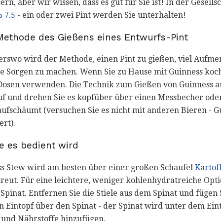
rn, aber wir wissen, dass es gut für Sie ist! In der Gesellsc
 7.5
- ein oder zwei Pint werden Sie unterhalten!
e Methode des Gießens eines Entwurfs-Pint
derswo wird der Methode, einen Pint zu gießen, viel Aufm
ne Sorgen zu machen. Wenn Sie zu Hause mit Guinness koche
 Dosen verwenden. Die Technik zum Gießen von Guinness au
auf und drehen Sie es kopfüber über einen Messbecher oder
aufschäumt (versuchen Sie es nicht mit anderen Bieren - Gu
ert).
ie es bedient wird
ss Stew wird am besten über einer großen Schaufel
Kartoff
streut. Für eine leichtere, weniger kohlenhydratreiche Opti
Spinat. Entfernen Sie die Stiele aus dem Spinat und fügen 
en Eintopf über den Spinat - der Spinat wird unter dem E
 und Nährstoffe hinzufügen.