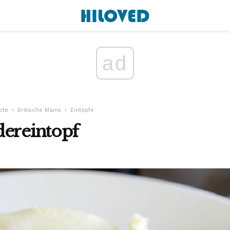
ad
pte
Britische Mains
Eintöpfe
dereintopf