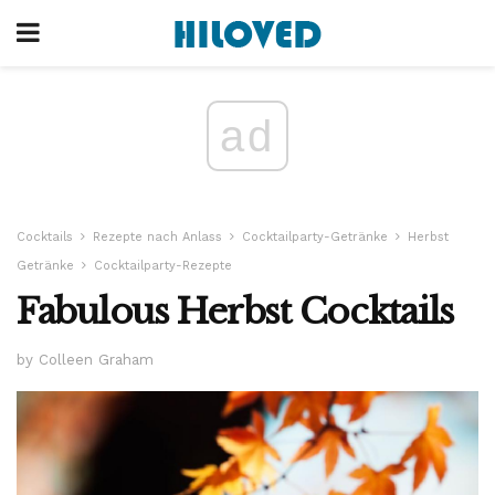
ad
Cocktails
Rezepte nach Anlass
Cocktailparty-Getränke
Herbst
Getränke
Cocktailparty-Rezepte
Fabulous Herbst Cocktails
by Colleen Graham