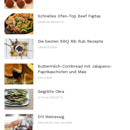
Schnelles Ofen-Top Beef Fajitas
GEMÜSE REZEPTE
Die besten BBQ Rib Rub Rezepte
ABENDESSEN
Buttermilch-Cornbread mit Jalapeno-
Paprikaschoten und Mais
BEILAGEN
Gegrillte Okra
ZITRUS-REZEPTE
DIY Weinessig
GEWÜRZE UND SOSSEN