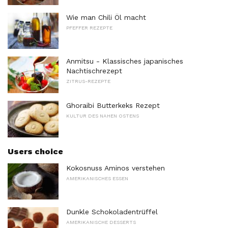
Wie man Chili Öl macht
PFEFFER REZEPTE
Anmitsu - Klassisches japanisches
Nachtischrezept
ZITRUS-REZEPTE
Ghoraibi Butterkeks Rezept
KULTUR DES NAHEN OSTENS
Users choice
Kokosnuss Aminos verstehen
AMERIKANISCHES ESSEN
Dunkle Schokoladentrüffel
AMERIKANISCHE DESSERTS