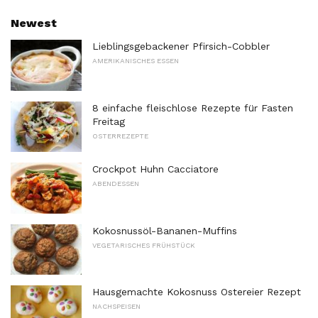
Newest
Lieblingsgebackener Pfirsich-Cobbler
AMERIKANISCHES ESSEN
8 einfache fleischlose Rezepte für Fasten
Freitag
OSTERREZEPTE
Crockpot Huhn Cacciatore
ABENDESSEN
Kokosnussöl-Bananen-Muffins
VEGETARISCHES FRÜHSTÜCK
Hausgemachte Kokosnuss Ostereier Rezept
NACHSPEISEN