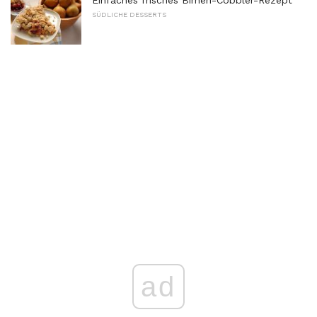
Einfaches frisches Birnen-Cobbler-Rezept
SÜDLICHE DESSERTS
ad