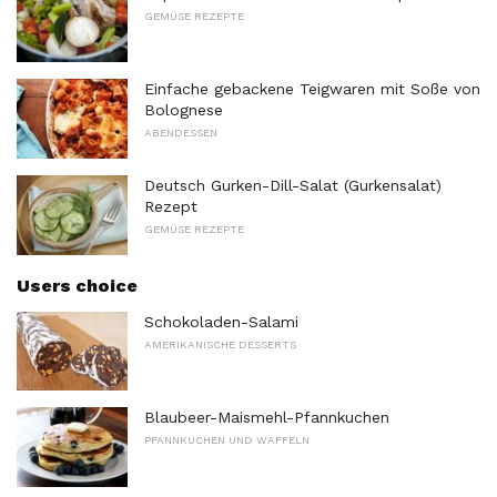
GEMÜSE REZEPTE
Einfache gebackene Teigwaren mit Soße von
Bolognese
ABENDESSEN
Deutsch Gurken-Dill-Salat (Gurkensalat)
Rezept
GEMÜSE REZEPTE
Users choice
Schokoladen-Salami
AMERIKANISCHE DESSERTS
Blaubeer-Maismehl-Pfannkuchen
PFANNKUCHEN UND WAFFELN