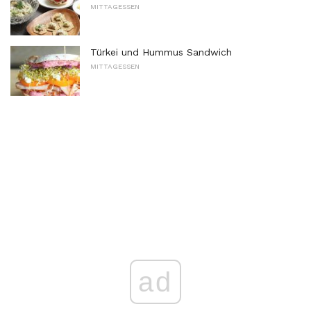
MITTAGESSEN
Türkei und Hummus Sandwich
MITTAGESSEN
ad