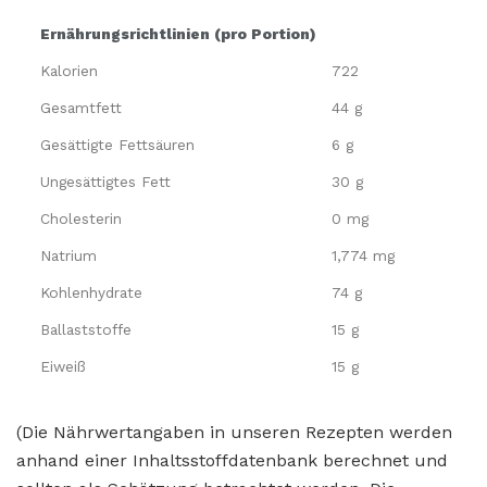
Ernährungsrichtlinien (pro Portion)
Kalorien
722
Gesamtfett
44 g
Gesättigte Fettsäuren
6 g
Ungesättigtes Fett
30 g
Cholesterin
0 mg
Natrium
1,774 mg
Kohlenhydrate
74 g
Ballaststoffe
15 g
Eiweiß
15 g
(Die Nährwertangaben in unseren Rezepten werden
anhand einer Inhaltsstoffdatenbank berechnet und