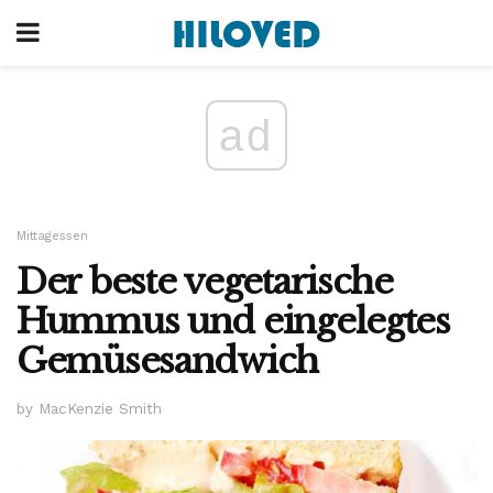
ad
Mittagessen
Der beste vegetarische
Hummus und eingelegtes
Gemüsesandwich
by MacKenzie Smith