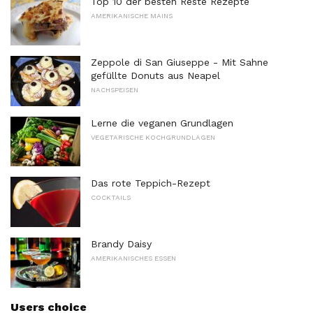
Top 10 der besten Reste Rezepte
AMERIKANISCHE MAINS
Zeppole di San Giuseppe - Mit Sahne
gefüllte Donuts aus Neapel
NACHSPEISEN
Lerne die veganen Grundlagen
VEGETARISCHE KOCHGRUNDLAGEN
Das rote Teppich-Rezept
COCKTAILS
Brandy Daisy
AMERIKANISCHES ESSEN
Users choice