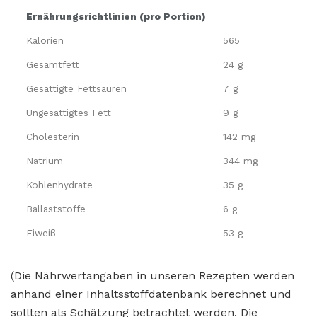
Ernährungsrichtlinien (pro Portion)
Kalorien
565
Gesamtfett
24 g
Gesättigte Fettsäuren
7 g
Ungesättigtes Fett
9 g
Cholesterin
142 mg
Natrium
344 mg
Kohlenhydrate
35 g
Ballaststoffe
6 g
Eiweiß
53 g
(Die Nährwertangaben in unseren Rezepten werden
anhand einer Inhaltsstoffdatenbank berechnet und
sollten als Schätzung betrachtet werden. Die