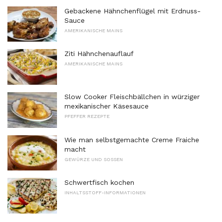
Gebackene Hähnchenflügel mit Erdnuss-
Sauce
AMERIKANISCHE MAINS
Ziti Hähnchenauflauf
AMERIKANISCHE MAINS
Slow Cooker Fleischbällchen in würziger
mexikanischer Käsesauce
PFEFFER REZEPTE
Wie man selbstgemachte Creme Fraiche
macht
GEWÜRZE UND SOSSEN
Schwertfisch kochen
INHALTSSTOFF-INFORMATIONEN