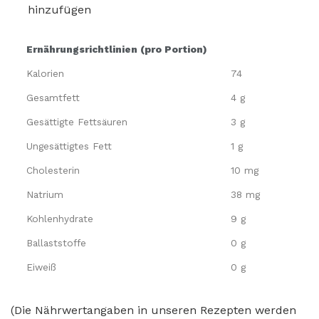
hinzufügen
Ernährungsrichtlinien (pro Portion)
Kalorien
74
Gesamtfett
4 g
Gesättigte Fettsäuren
3 g
Ungesättigtes Fett
1 g
Cholesterin
10 mg
Natrium
38 mg
Kohlenhydrate
9 g
Ballaststoffe
0 g
Eiweiß
0 g
(Die Nährwertangaben in unseren Rezepten werden