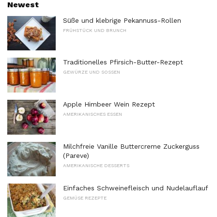
Newest
Süße und klebrige Pekannuss-Rollen
FRÜHSTÜCK UND BRUNCH
Traditionelles Pfirsich-Butter-Rezept
GEWÜRZE UND SOSSEN
Apple Himbeer Wein Rezept
AMERIKANISCHES ESSEN
Milchfreie Vanille Buttercreme Zuckerguss
(Pareve)
AMERIKANISCHE DESSERTS
Einfaches Schweinefleisch und Nudelauflauf
GEMÜSE REZEPTE