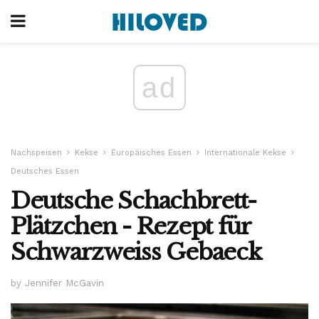
ad
Nachspeisen
Kekse
Europäisches Essen
Internationale Kekse
Deutsches Essen
Deutsche Schachbrett-
Plätzchen - Rezept für
Schwarzweiss Gebaeck
by Jennifer McGavin