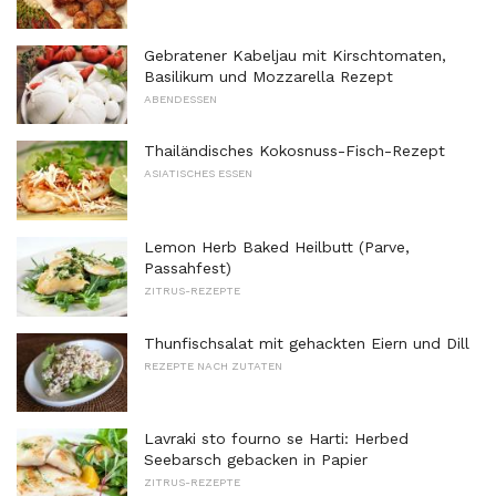
Gebratener Kabeljau mit Kirschtomaten,
Basilikum und Mozzarella Rezept
ABENDESSEN
Thailändisches Kokosnuss-Fisch-Rezept
ASIATISCHES ESSEN
Lemon Herb Baked Heilbutt (Parve,
Passahfest)
ZITRUS-REZEPTE
Thunfischsalat mit gehackten Eiern und Dill
REZEPTE NACH ZUTATEN
Lavraki sto fourno se Harti: Herbed
Seebarsch gebacken in Papier
ZITRUS-REZEPTE