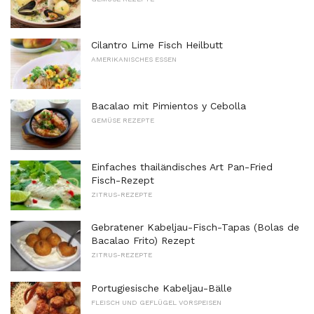
Cilantro Lime Fisch Heilbutt
AMERIKANISCHES ESSEN
Bacalao mit Pimientos y Cebolla
GEMÜSE REZEPTE
Einfaches thailändisches Art Pan-Fried
Fisch-Rezept
ZITRUS-REZEPTE
Gebratener Kabeljau-Fisch-Tapas (Bolas de
Bacalao Frito) Rezept
ZITRUS-REZEPTE
Portugiesische Kabeljau-Bälle
FLEISCH UND GEFLÜGEL VORSPEISEN