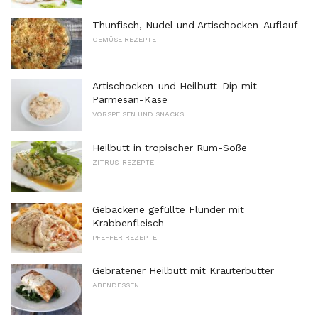
Thunfisch, Nudel und Artischocken-Auflauf
GEMÜSE REZEPTE
Artischocken-und Heilbutt-Dip mit
Parmesan-Käse
VORSPEISEN UND SNACKS
Heilbutt in tropischer Rum-Soße
ZITRUS-REZEPTE
Gebackene gefüllte Flunder mit
Krabbenfleisch
PFEFFER REZEPTE
Gebratener Heilbutt mit Kräuterbutter
ABENDESSEN