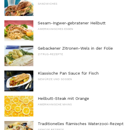
SANDWICHES
Sesam-Ingwer-gebratener Heilbutt
AMERIKANISCHES ESSEN
Gebackener Zitronen-Wels in der Folie
ZITRUS-REZEPTE
Klassische Pan Sauce für Fisch
GEWÜRZE UND SOSSEN
Heilbutt-Steak mit Orange
AMERIKANISCHE MAINS
Traditionelles flämisches Waterzooi-Rezept
GEMÜSE REZEPTE