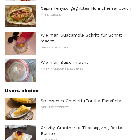
Cajun Teriyaki gegrilltes Hühnchensandwich
MITTAGESSEN
Wie man Guacamole Schritt für Schritt
macht
DIPS & AUFSTRICHE
Wie man Baiser macht
AMERIKANISCHE DESSERTS
Users choice
Spanisches Omelett (Tortilla Española)
GEMÜSE REZEPTE
Gravity-Smothered Thanksgiving Reste
Burrito
ERNTEDANK-REZEPTE