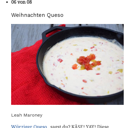
06 von 08
Weihnachten Queso
Leah Maroney
Würziger Queso
, sagst du? KÄSE! YAY! Diese