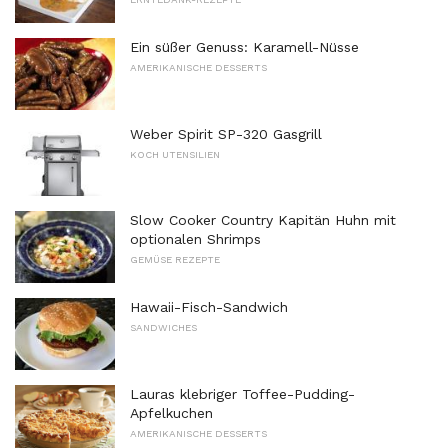
Ein süßer Genuss: Karamell-Nüsse
AMERIKANISCHE DESSERTS
Weber Spirit SP-320 Gasgrill
KOCH UTENSILIEN
Slow Cooker Country Kapitän Huhn mit
optionalen Shrimps
GEMÜSE REZEPTE
Hawaii-Fisch-Sandwich
SANDWICHES
Lauras klebriger Toffee-Pudding-
Apfelkuchen
AMERIKANISCHE DESSERTS