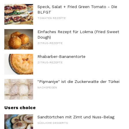
Speck, Salat + Fried Green Tomato - Die
BLFGT
TOMATEN REZEPTE
Einfaches Rezept für Lokma (Fried Sweet
Dough)
ZITRUS-REZEPTE
Rhabarber-Bananentorte
ZITRUS-REZEPTE
"Pişmaniye" ist die Zuckerwatte der Türkei
NACHSPEISEN
Users choice
Sandtörtchen mit Zimt und Nuss-Belag
SÜDLICHE DESSERTS