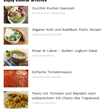
Enjoy similar articles
Zucchini Kuchen Ganoush
NAHÖSTLICHE VORSPEISEN
Veganer Kohl und Basilikum Pesto Rezept
AMERIKANISCHES ESSEN
Khyar Bi Laban - Gurken-Joghurt-Salat
GEMÜSE REZEPTE
Einfache Tomatensauce
GEWÜRZE UND SOSSEN
Pesto mit Tomaten und Mandeln nach
sizilianischem Stil (Pesto Alla Trapanese)
TOMATEN REZEPTE