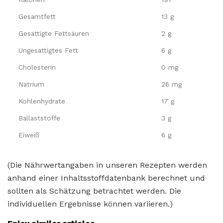
Gesamtfett
13 g
Gesättigte Fettsäuren
2 g
Ungesättigtes Fett
6 g
Cholesterin
0 mg
Natrium
26 mg
Kohlenhydrate
17 g
Ballaststoffe
3 g
Eiweiß
6 g
(Die Nährwertangaben in unseren Rezepten werden
anhand einer Inhaltsstoffdatenbank berechnet und
sollten als Schätzung betrachtet werden. Die
individuellen Ergebnisse können variieren.)