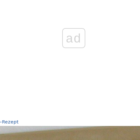
ad
-Rezept