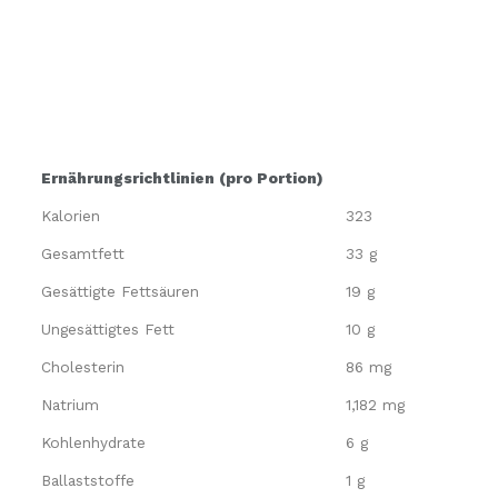
Ernährungsrichtlinien (pro Portion)
Kalorien
323
Gesamtfett
33 g
Gesättigte Fettsäuren
19 g
Ungesättigtes Fett
10 g
Cholesterin
86 mg
Natrium
1,182 mg
Kohlenhydrate
6 g
Ballaststoffe
1 g