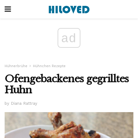
ad
Hühnerbrühe
Hühnchen Rezepte
Ofengebackenes gegrilltes
Huhn
by Diana Rattray