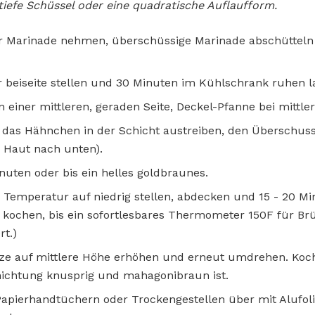
 tiefe Schüssel oder eine quadratische Auflaufform.
 Marinade nehmen, überschüssige Marinade abschütteln
 beiseite stellen und 30 Minuten im Kühlschrank ruhen l
 in einer mittleren, geraden Seite, Deckel-Pfanne bei mittler
t, das Hähnchen in der Schicht austreiben, den Überschuss
 Haut nach unten).
nuten oder bis ein helles goldbraunes.
emperatur auf niedrig stellen, abdecken und 15 - 20 Mi
e kochen, bis ein sofortlesbares Thermometer 150F für Brü
rt.)
ze auf mittlere Höhe erhöhen und erneut umdrehen. Koch
hichtung knusprig und mahagonibraun ist.
Papierhandtüchern oder Trockengestellen über mit Alufol