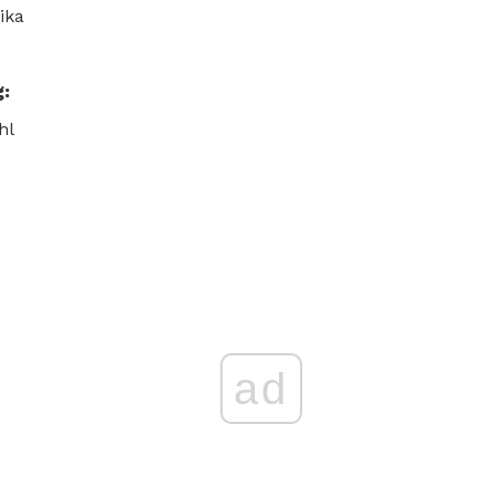
ika
g:
hl
ad