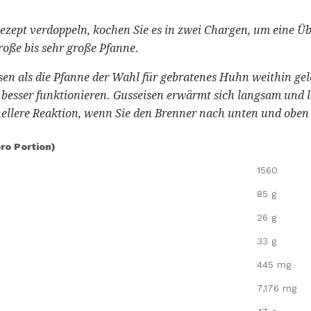
ezept verdoppeln, kochen Sie es in zwei Chargen, um eine Ü
roße bis sehr große Pfanne.
en als die Pfanne der Wahl für gebratenes Huhn weithin gelo
besser funktionieren.
Gusseisen erwärmt sich langsam und 
ellere Reaktion, wenn Sie den Brenner nach unten und oben
pro Portion)
1560
85 g
26 g
33 g
445 mg
7,176 mg