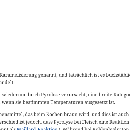
ramelisierung genannt, und tatsächlich ist es buchstäblic
andelt.
 wiederum durch Pyrolose verursacht, eine breite Katego
t, wenn sie bestimmten Temperaturen ausgesetzt ist.
ebensmittel, das beim Kochen braun wird, und dies ist auch
schied ist jedoch, dass Pyrolyse bei Fleisch eine Reaktio
nnt als
Maillard-Reaktion
). Während bei Kohlenhydraten 