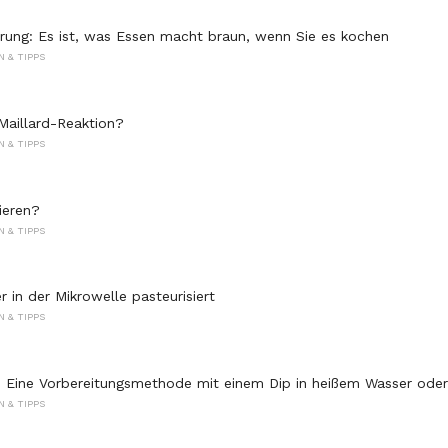
erung: Es ist, was Essen macht braun, wenn Sie es kochen
 & TIPPS
 Maillard-Reaktion?
 & TIPPS
tieren?
 & TIPPS
 in der Mikrowelle pasteurisiert
 & TIPPS
: Eine Vorbereitungsmethode mit einem Dip in heißem Wasser oder
 & TIPPS