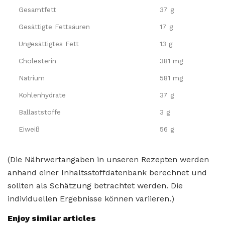
Gesamtfett
37 g
Gesättigte Fettsäuren
17 g
Ungesättigtes Fett
13 g
Cholesterin
381 mg
Natrium
581 mg
Kohlenhydrate
37 g
Ballaststoffe
3 g
Eiweiß
56 g
(Die Nährwertangaben in unseren Rezepten werden
anhand einer Inhaltsstoffdatenbank berechnet und
sollten als Schätzung betrachtet werden. Die
individuellen Ergebnisse können variieren.)
Enjoy similar articles