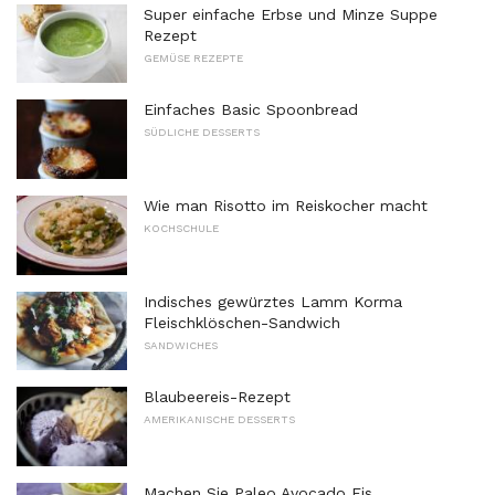
Super einfache Erbse und Minze Suppe
Rezept
GEMÜSE REZEPTE
Einfaches Basic Spoonbread
SÜDLICHE DESSERTS
Wie man Risotto im Reiskocher macht
KOCHSCHULE
Indisches gewürztes Lamm Korma
Fleischklöschen-Sandwich
SANDWICHES
Blaubeereis-Rezept
AMERIKANISCHE DESSERTS
Machen Sie Paleo Avocado Eis