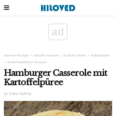
ad
Gemüse Rezepte
Kartoffel Rezepte
Südliche Seiten
Auflaufseiten
Rinderhackfleisch-Rezepte
Hamburger Casserole mit
Kartoffelpüree
by Diana Rattray