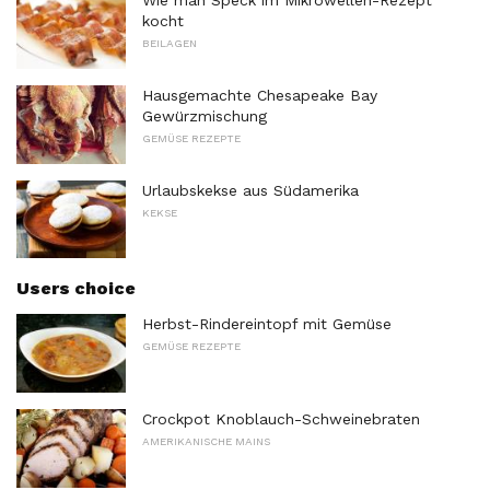
Wie man Speck im Mikrowellen-Rezept
kocht
BEILAGEN
Hausgemachte Chesapeake Bay
Gewürzmischung
GEMÜSE REZEPTE
Urlaubskekse aus Südamerika
KEKSE
Users choice
Herbst-Rindereintopf mit Gemüse
GEMÜSE REZEPTE
Crockpot Knoblauch-Schweinebraten
AMERIKANISCHE MAINS