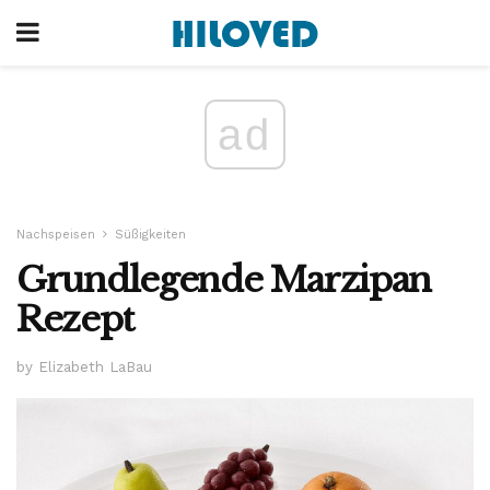
ad
Nachspeisen
Süßigkeiten
Grundlegende Marzipan
Rezept
by Elizabeth LaBau