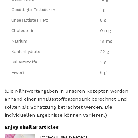
Gesättigte Fettsäuren
1 g
Ungesättigtes Fett
8 g
Cholesterin
0 mg
Natrium
19 mg
Kohlenhydrate
22 g
Ballaststoffe
3 g
Eiweiß
6 g
(Die Nährwertangaben in unseren Rezepten werden
anhand einer Inhaltsstoffdatenbank berechnet und
sollten als Schätzung betrachtet werden. Die
individuellen Ergebnisse können variieren.)
Enjoy similar articles
Rock-Süßigkeit-Rezept