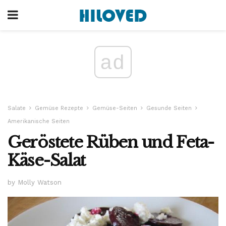
ad
Salate
Gemüse Rezepte
Gemüse-Seiten
Gesunde Seiten
Amerikanische Seiten
Geröstete Rüben und Feta-
Käse-Salat
by Molly Watson