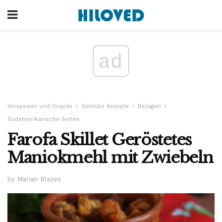
ad
Vorspeisen und Snacks
Gemüse Rezepte
Beilagen
Südamerikanische Seiten
Farofa Skillet Geröstetes
Maniokmehl mit Zwiebeln
by Marian Blazes