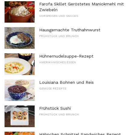
Farofa Skillet Geröstetes Maniokmehl mit
Zwiebeln
VORSPEISEN UND SNACKS
Hausgemachte Truthahnwurst
FRÜHSTÜCK UND BRUNCH
Hühnernudelsuppe-Rezept
AMERIKANISCHES ESSEN
Louisiana Bohnen und Reis
GEMÜSE REZEPTE
Frühstück Sushi
FRÜHSTÜCK UND BRUNCH
Hähnchen Schnitzel Sandwiches Rezept