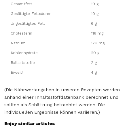
Gesamtfett
19 g
Gesättigte Fettsäuren
10 g
Ungesättigtes Fett
6 g
Cholesterin
116 mg
Natrium
173 mg
Kohlenhydrate
29 g
Ballaststoffe
2 g
Eiweiß
4 g
(Die Nährwertangaben in unseren Rezepten werden
anhand einer Inhaltsstoffdatenbank berechnet und
sollten als Schätzung betrachtet werden. Die
individuellen Ergebnisse können variieren.)
Enjoy similar articles