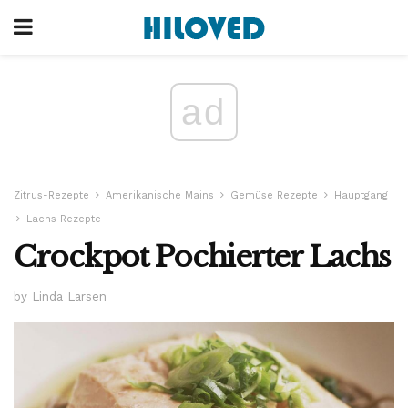
ad
Zitrus-Rezepte
Amerikanische Mains
Gemüse Rezepte
Hauptgang
Lachs Rezepte
Crockpot Pochierter Lachs
by Linda Larsen