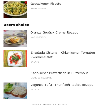
Gebackener Risotto
ABENDESSEN
Users choice
Orange Gebäck Creme Rezept
NACHSPEISEN
Ensalada Chilena - Chilenischer Tomaten-
Zwiebel-Salat
SALATE
Karibischer Butterfisch in Buttersoße
GEMÜSE REZEPTE
Veganes Tofu "Thunfisch" Salat Rezept
SALATE
Frische Garnelen-Gurke