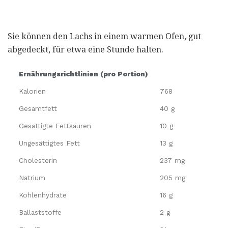
Sie können den Lachs in einem warmen Ofen, gut
abgedeckt, für etwa eine Stunde halten.
Ernährungsrichtlinien (pro Portion)
Kalorien
768
Gesamtfett
40 g
Gesättigte Fettsäuren
10 g
Ungesättigtes Fett
13 g
Cholesterin
237 mg
Natrium
205 mg
Kohlenhydrate
16 g
Ballaststoffe
2 g