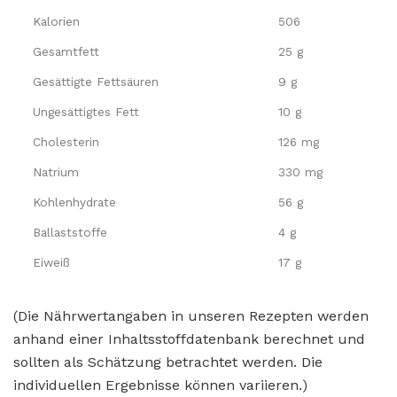
Kalorien
506
Gesamtfett
25 g
Gesättigte Fettsäuren
9 g
Ungesättigtes Fett
10 g
Cholesterin
126 mg
Natrium
330 mg
Kohlenhydrate
56 g
Ballaststoffe
4 g
Eiweiß
17 g
(Die Nährwertangaben in unseren Rezepten werden
anhand einer Inhaltsstoffdatenbank berechnet und
sollten als Schätzung betrachtet werden. Die
individuellen Ergebnisse können variieren.)