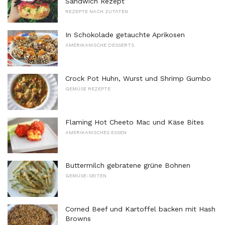
Sandwich Rezept
REZEPTE NACH ZUTATEN
In Schokolade getauchte Aprikosen
AMERIKANISCHE DESSERTS
Crock Pot Huhn, Wurst und Shrimp Gumbo
GEMÜSE REZEPTE
Flaming Hot Cheeto Mac und Käse Bites
AMERIKANISCHES ESSEN
Buttermilch gebratene grüne Bohnen
GEMÜSE-SEITEN
Corned Beef und Kartoffel backen mit Hash
Browns