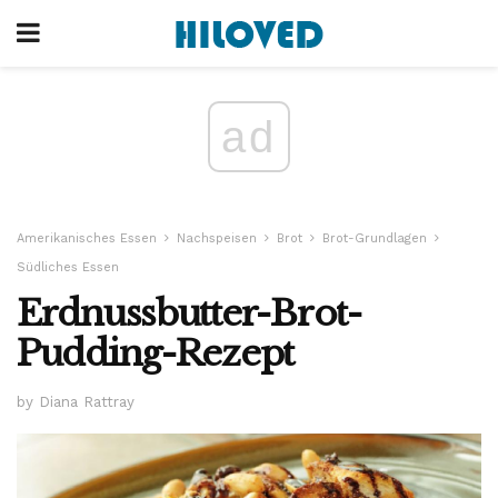
ad
Amerikanisches Essen
Nachspeisen
Brot
Brot-Grundlagen
Südliches Essen
Erdnussbutter-Brot-
Pudding-Rezept
by Diana Rattray