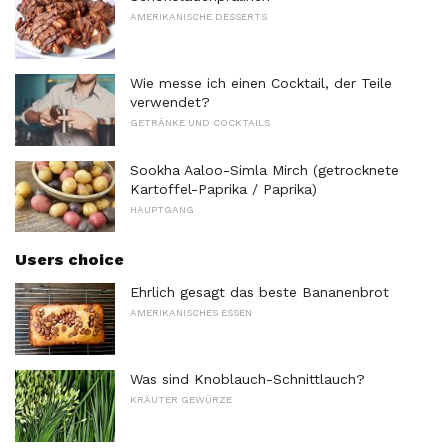
AMERIKANISCHE DESSERTS
Wie messe ich einen Cocktail, der Teile
verwendet?
GETRÄNKE UND COCKTAILS
Sookha Aaloo-Simla Mirch (getrocknete
Kartoffel-Paprika / Paprika)
HAUPTGANG
Users choice
Ehrlich gesagt das beste Bananenbrot
AMERIKANISCHES ESSEN
Was sind Knoblauch-Schnittlauch?
KRÄUTER GEWÜRZE