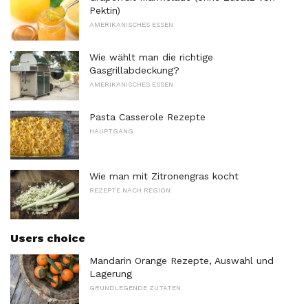
Pektin)
AMERIKANISCHES ESSEN
Wie wählt man die richtige
Gasgrillabdeckung?
AMERIKANISCHES ESSEN
Pasta Casserole Rezepte
HAUPTGANG
Wie man mit Zitronengras kocht
REZEPTE NACH REGION
Users choice
Mandarin Orange Rezepte, Auswahl und
Lagerung
GRUNDLEGENDE ZUTATEN