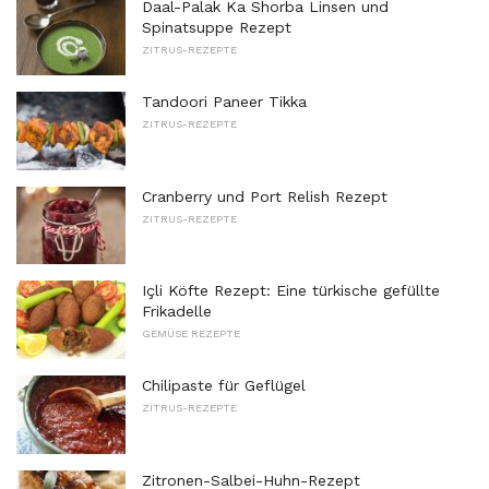
Daal-Palak Ka Shorba Linsen und
Spinatsuppe Rezept
ZITRUS-REZEPTE
Tandoori Paneer Tikka
ZITRUS-REZEPTE
Cranberry und Port Relish Rezept
ZITRUS-REZEPTE
Içli Köfte Rezept: Eine türkische gefüllte
Frikadelle
GEMÜSE REZEPTE
Chilipaste für Geflügel
ZITRUS-REZEPTE
Zitronen-Salbei-Huhn-Rezept