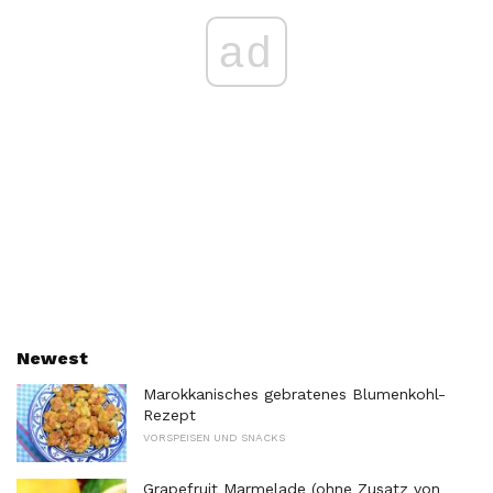
ad
Newest
Marokkanisches gebratenes Blumenkohl-
Rezept
VORSPEISEN UND SNACKS
Grapefruit Marmelade (ohne Zusatz von