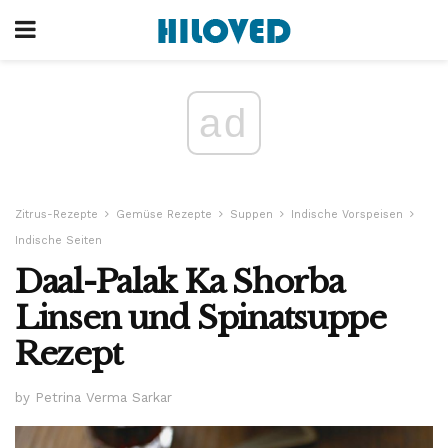
ad
Zitrus-Rezepte
Gemüse Rezepte
Suppen
Indische Vorspeisen
Indische Seiten
Daal-Palak Ka Shorba
Linsen und Spinatsuppe
Rezept
by Petrina Verma Sarkar