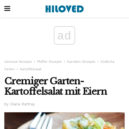
ad
Gemüse Rezepte
Pfeffer Rezepte
Karotten-Rezepte
Südliche
Seiten
Kartoffelsalat
Cremiger Garten-
Kartoffelsalat mit Eiern
by Diana Rattray