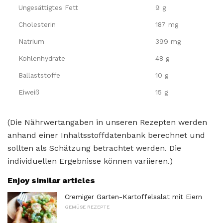
Ungesättigtes Fett
9 g
Cholesterin
187 mg
Natrium
399 mg
Kohlenhydrate
48 g
Ballaststoffe
10 g
Eiweiß
15 g
(Die Nährwertangaben in unseren Rezepten werden
anhand einer Inhaltsstoffdatenbank berechnet und
sollten als Schätzung betrachtet werden. Die
individuellen Ergebnisse können variieren.)
Enjoy similar articles
Cremiger Garten-Kartoffelsalat mit Eiern
GEMÜSE REZEPTE