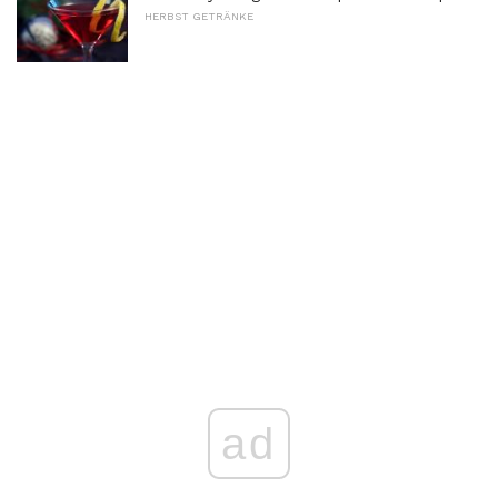
HERBST GETRÄNKE
ad