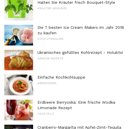
Halten Sie Kräuter frisch Bouquet-Style
KRÄUTER GEWÜRZE
Die 7 besten Ice Cream Makers im Jahr 2018
zu kaufen
KOCH UTENSILIEN
Ukrainisches gefülltes Kohlrezept - Holubtsi
GEMÜSE REZEPTE
Einfache Kochkohlsuppe
ABENDESSEN
Erdbeere Berryoska: Eine frische Wodka
Limonade Rezept
COCKTAILS
Cranberry-Margarita mit Apfel-Zimt-Tequila