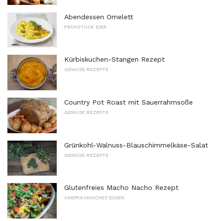
Abendessen Omelett
FRÜHSTÜCK EIER
Kürbiskuchen-Stangen Rezept
GEMÜSE REZEPTE
Country Pot Roast mit Sauerrahmsoße
GEMÜSE REZEPTE
Grünkohl-Walnuss-Blauschimmelkäse-Salat
GEMÜSE REZEPTE
Glutenfreies Macho Nacho Rezept
AMERIKANISCHES ESSEN