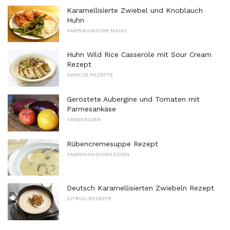
Karamellisierte Zwiebel und Knoblauch
Huhn
AMERIKANISCHE MAINS
Huhn Wild Rice Casserole mit Sour Cream
Rezept
GEMÜSE REZEPTE
Geröstete Aubergine und Tomaten mit
Parmesankäse
ABENDESSEN
Rübencremesuppe Rezept
AMERIKANISCHES ESSEN
Deutsch Karamellisierten Zwiebeln Rezept
ZITRUS-REZEPTE