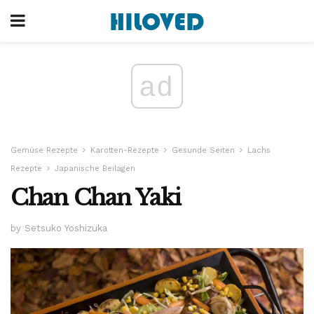
ad
Gemüse Rezepte
Karotten-Rezepte
Gesunde Seiten
Lachs
Rezepte
Japanische Beilagen
Chan Chan Yaki
by Setsuko Yoshizuka