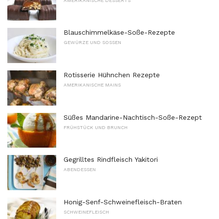
AMERIKANISCHE DESSERTS
Blauschimmelkäse-Soße-Rezepte
GEWÜRZE UND SOSSEN
Rotisserie Hühnchen Rezepte
AMERIKANISCHE MAINS
Süßes Mandarine-Nachtisch-Soße-Rezept
FRÜHSTÜCK UND BRUNCH
Gegrilltes Rindfleisch Yakitori
ABENDESSEN
Honig-Senf-Schweinefleisch-Braten
SCHWEINEFLEISCH