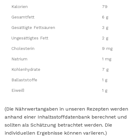
Kalorien
79
Gesamtfett
6 g
Gesättigte Fettsäuren
3 g
Ungesättigtes Fett
2 g
Cholesterin
9 mg
Natrium
1 mg
Kohlenhydrate
7 g
Ballaststoffe
1 g
Eiweiß
1 g
(Die Nährwertangaben in unseren Rezepten werden
anhand einer Inhaltsstoffdatenbank berechnet und
sollten als Schätzung betrachtet werden. Die
individuellen Ergebnisse können variieren.)