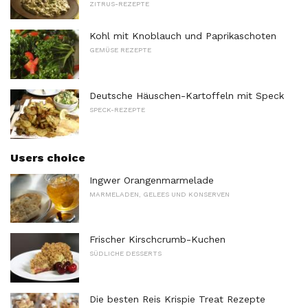
ZITRUS-REZEPTE
Kohl mit Knoblauch und Paprikaschoten
GEMÜSE REZEPTE
Deutsche Häuschen-Kartoffeln mit Speck
SPECK-REZEPTE
Users choice
Ingwer Orangenmarmelade
MARMELADEN, GELEES UND KONSERVEN
Frischer Kirschcrumb-Kuchen
SÜDLICHE DESSERTS
Die besten Reis Krispie Treat Rezepte