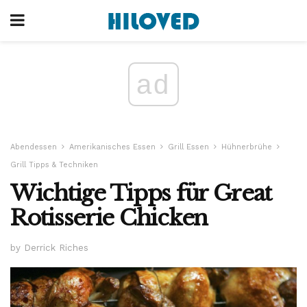
ad
Abendessen
Amerikanisches Essen
Grill Essen
Hühnerbrühe
Grill Tipps & Techniken
Wichtige Tipps für Great
Rotisserie Chicken
by Derrick Riches