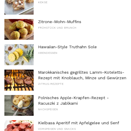
KEKSE
Zitrone-Mohn-Muffins
FRÜHSTÜCK UND BRUNCH
Hawaiian-Style Truthahn Sole
ABENDESSEN
Marokkanisches gegrilltes Lamm-Koteletts-
Rezept mit Knoblauch, Minze und Gewürzen
ZITRUS-REZEPTE
Polnisches Apple-Krapfen-Rezept -
Racuszki z Jablkami
NACHSPEISEN
Kielbasa Aperitif mit Apfelgelee und Senf
VORSPEISEN UND SNACKS