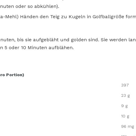
nuten oder so abkühlen).
a-Mehl) Händen den Teig zu Kugeln in Golfballgröße for
Minuten, bis sie aufgebläht und golden sind. Sie werden l
en 5 oder 10 Minuten aufblähen.
pro Portion)
397
23 g
9 g
10 g
96 mg