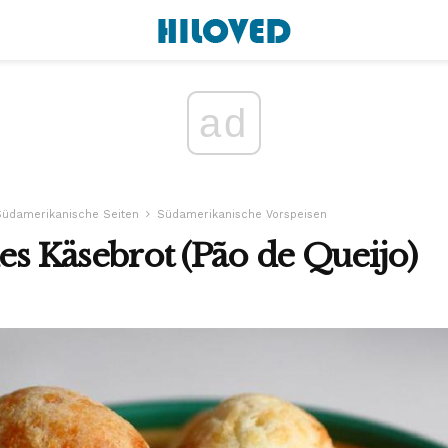
ad
Südamerikanische Seiten
Südamerikanische Vorspeisen
hes Käsebrot (Pão de Queijo)