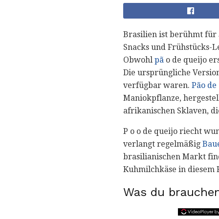
Brasilien ist berühmt für
Snacks und Frühstücks-L
Obwohl
pã
o de queijo er
Die ursprüngliche Version
verfügbar waren.
Pão de
Maniokpflanze, hergestel
afrikanischen Sklaven, d
P o o de queijo riecht wu
verlangt regelmäßig
Bau
brasilianischen Markt fin
Kuhmilchkäse in diesem R
Was du brauchen