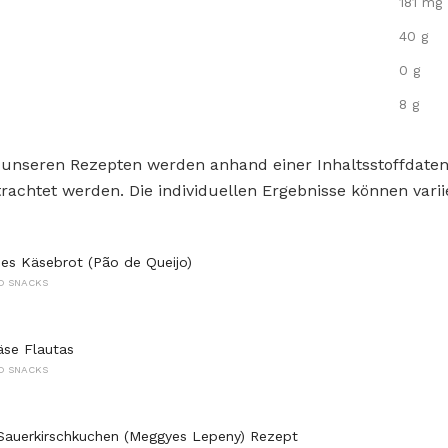
181 mg
40 g
0 g
8 g
 unseren Rezepten werden anhand einer Inhaltsstoffdat
rachtet werden. Die individuellen Ergebnisse können varii
ches Käsebrot (Pão de Queijo)
D SNACKS
äse Flautas
D SNACKS
Sauerkirschkuchen (Meggyes Lepeny) Rezept