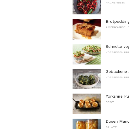
NACHSPEISEN
Brotpuddin
AMERIKANISCHE
Schnelle veg
VORSPEISEN UN
Gebackene 
VORSPEISEN UN
Yorkshire P
BROT
Dosen Mand
SALATE