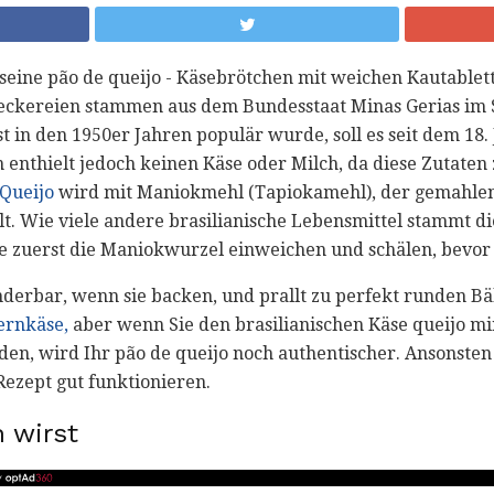
 seine pão de queijo - Käsebrötchen mit weichen Kautablett
eckereien stammen aus dem Bundesstaat Minas Gerias im S
st in den 1950er Jahren populär wurde, soll es seit dem 18.
 enthielt jedoch keinen Käse oder Milch, da diese Zutaten z
 Queijo
wird mit Maniokmehl (Tapiokamehl), der gemahle
lt. Wie viele andere brasilianische Lebensmittel stammt d
ie zuerst die Maniokwurzel einweichen und schälen, bevor 
nderbar, wenn sie backen, und prallt zu perfekt runden Bäl
ernkäse,
aber wenn Sie den brasilianischen Käse queijo mi
den, wird Ihr pão de queijo noch authentischer. Ansonsten 
ezept gut funktionieren.
 wirst