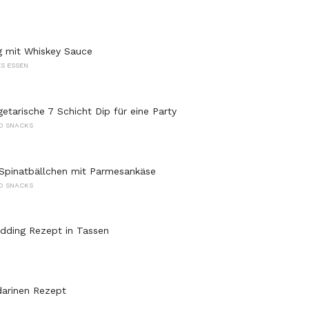
g mit Whiskey Sauce
S ESSEN
etarische 7 Schicht Dip für eine Party
D SNACKS
Spinatbällchen mit Parmesankäse
D SNACKS
udding Rezept in Tassen
arinen Rezept