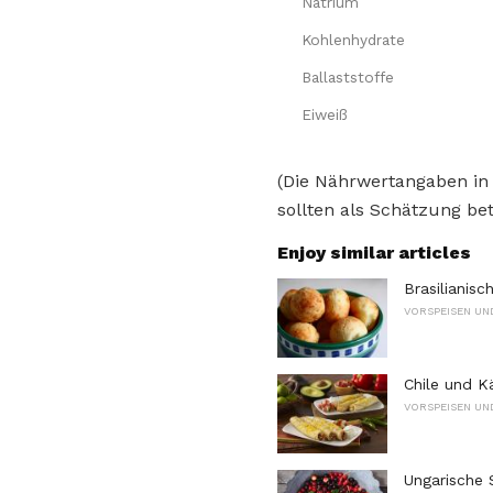
Natrium
Kohlenhydrate
Ballaststoffe
Eiweiß
(Die Nährwertangaben in
sollten als Schätzung bet
Enjoy similar articles
Brasilianis
VORSPEISEN UN
Chile und K
VORSPEISEN UN
Ungarische 