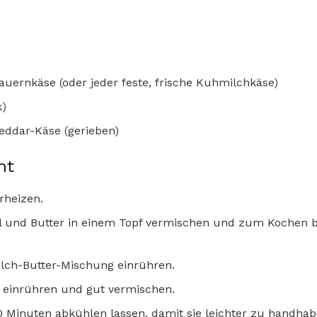
auernkäse (oder jeder feste, frische Kuhmilchkäse)
k)
heddar-Käse (gerieben)
ht
rheizen.
öl und Butter in einem Topf vermischen und zum Kochen b
ilch-Butter-Mischung einrühren.
e einrühren und gut vermischen.
0 Minuten abkühlen lassen, damit sie leichter zu handhabe