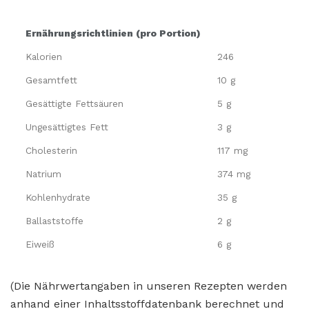
Ernährungsrichtlinien (pro Portion)
Kalorien
246
Gesamtfett
10 g
Gesättigte Fettsäuren
5 g
Ungesättigtes Fett
3 g
Cholesterin
117 mg
Natrium
374 mg
Kohlenhydrate
35 g
Ballaststoffe
2 g
Eiweiß
6 g
(Die Nährwertangaben in unseren Rezepten werden
anhand einer Inhaltsstoffdatenbank berechnet und