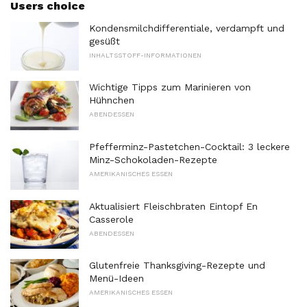
Users choice
Kondensmilchdifferentiale, verdampft und
gesüßt
INHALTSSTOFF-INFORMATIONEN
Wichtige Tipps zum Marinieren von
Hühnchen
ABENDESSEN
Pfefferminz-Pastetchen-Cocktail: 3 leckere
Minz-Schokoladen-Rezepte
AMERIKANISCHES ESSEN
Aktualisiert Fleischbraten Eintopf En
Casserole
ABENDESSEN
Glutenfreie Thanksgiving-Rezepte und
Menü-Ideen
AMERIKANISCHES ESSEN