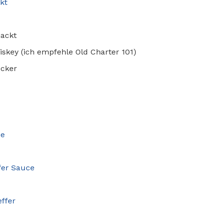
kt
hackt
skey (ich empfehle Old Charter 101)
ucker
ee
fer Sauce
effer