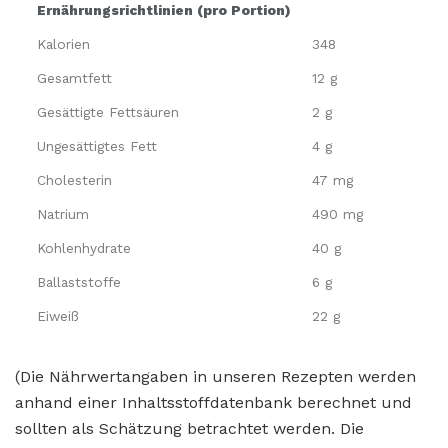
Ernährungsrichtlinien (pro Portion)
Kalorien
348
Gesamtfett
12 g
Gesättigte Fettsäuren
2 g
Ungesättigtes Fett
4 g
Cholesterin
47 mg
Natrium
490 mg
Kohlenhydrate
40 g
Ballaststoffe
6 g
Eiweiß
22 g
(Die Nährwertangaben in unseren Rezepten werden
anhand einer Inhaltsstoffdatenbank berechnet und
sollten als Schätzung betrachtet werden. Die