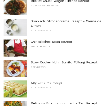
Brisket Chuck Wagon Eintopf Rezept
AMERIKANISCHE MAINS
Spanisch Zitronencreme Rezept - Crema de
Limon
ZITRUS-REZEPTE
Chinesisches Dosa Rezept
SNACK REZEPTE
Slow Cooker Huhn Burrito Füllung Rezept
ABENDESSEN
Key Lime Pie Fudge
ZITRUS-REZEPTE
Delicious Broccoli und Lachs Tart Rezept