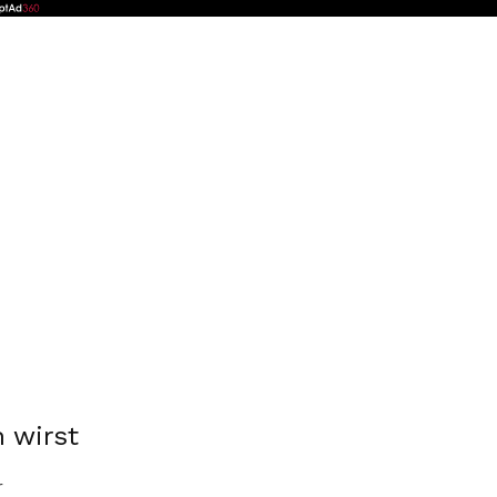
 wirst
r