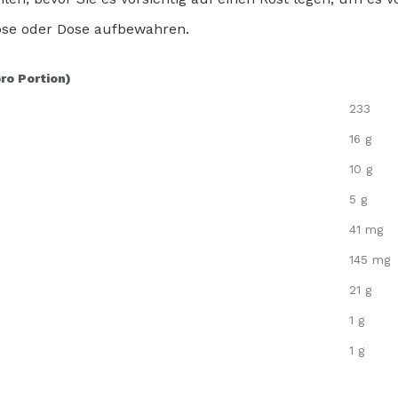
Dose oder Dose aufbewahren.
pro Portion)
233
16 g
10 g
5 g
41 mg
145 mg
21 g
1 g
1 g