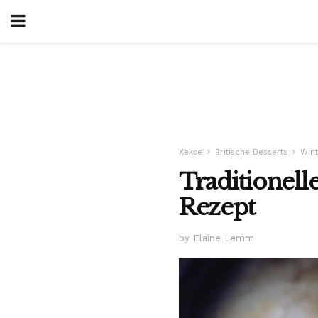
Kekse
Britische Desserts
Wint
Traditionell
Rezept
by Elaine Lemm