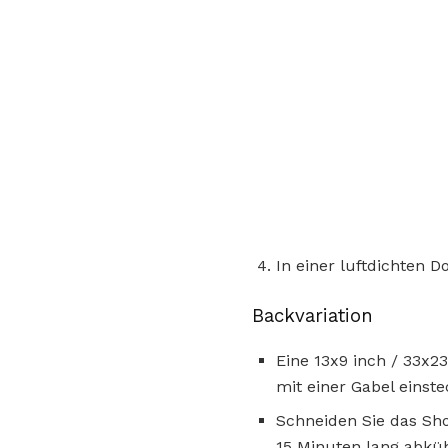
In einer luftdichten 
Backvariation
Eine 13x9 inch / 33x2
mit einer Gabel einst
Schneiden Sie das Sho
15 Minuten lang abküh