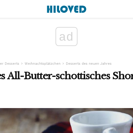
ad
er Desserts
Weihnachtsplätzchen
Desserts des neuen Jahres
es All-Butter-schottisches Sho