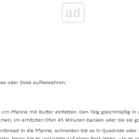
ad
Dose oder Dose aufbewahren.
3 cm Pfanne mit Butter einfetten. Den Teig gleichmäßig i
echen. Im erhitzten Ofen 45 Minuten backen oder bis sie g
rtbread in die Pfanne, schneiden Sie es in Quadrate oder 
len, bevor Sie es vorsichtig auf einen Rost legen, um es v